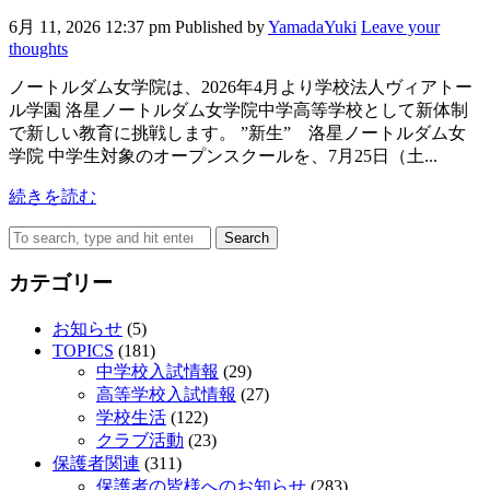
6月 11, 2026 12:37 pm
Published by
YamadaYuki
Leave your
thoughts
ノートルダム女学院は、2026年4月より学校法人ヴィアトー
ル学園 洛星ノートルダム女学院中学高等学校として新体制
で新しい教育に挑戦します。 ”新生” 洛星ノートルダム女
学院 中学生対象のオープンスクールを、7月25日（土...
続きを読む
Search
カテゴリー
お知らせ
(5)
TOPICS
(181)
中学校入試情報
(29)
高等学校入試情報
(27)
学校生活
(122)
クラブ活動
(23)
保護者関連
(311)
保護者の皆様へのお知らせ
(283)