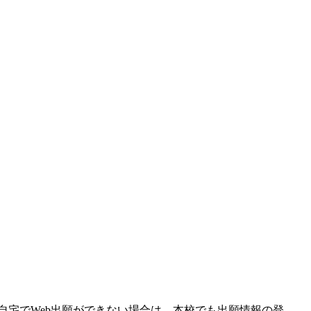
 ご自宅でWeb出願ができない場合は、本校でも出願情報の登