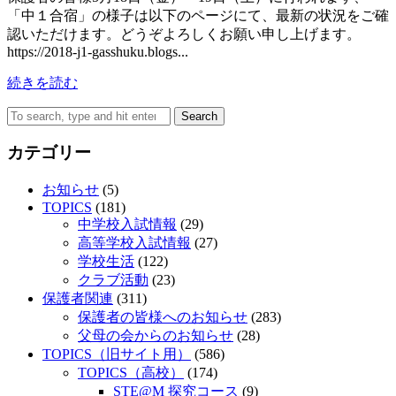
「中１合宿」の様子は以下のページにて、最新の状況をご確
認いただけます。どうぞよろしくお願い申し上げます。
https://2018-j1-gasshuku.blogs...
続きを読む
Search
カテゴリー
お知らせ
(5)
TOPICS
(181)
中学校入試情報
(29)
高等学校入試情報
(27)
学校生活
(122)
クラブ活動
(23)
保護者関連
(311)
保護者の皆様へのお知らせ
(283)
父母の会からのお知らせ
(28)
TOPICS（旧サイト用）
(586)
TOPICS（高校）
(174)
STE@M 探究コース
(9)