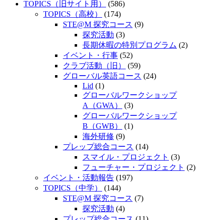
TOPICS（旧サイト用）
(586)
TOPICS（高校）
(174)
STE@M 探究コース
(9)
探究活動
(3)
長期休暇の特別プログラム
(2)
イベント・行事
(52)
クラブ活動（旧）
(59)
グローバル英語コース
(24)
Lid
(1)
グローバルワークショップ
A（GWA）
(3)
グローバルワークショップ
B（GWB）
(1)
海外研修
(9)
プレップ総合コース
(14)
スマイル・プロジェクト
(3)
フューチャー・プロジェクト
(2)
イベント・活動報告
(197)
TOPICS（中学）
(144)
STE@M 探究コース
(7)
探究活動
(4)
プレップ総合コース
(11)