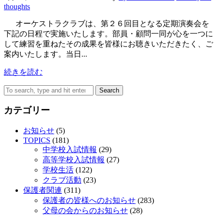
thoughts
オーケストラクラブは、第２６回目となる定期演奏会を
下記の日程で実施いたします。部員・顧問一同が心を一つに
して練習を重ねたその成果を皆様にお聴きいただきたく、ご
案内いたします。当日...
続きを読む
Search
カテゴリー
お知らせ
(5)
TOPICS
(181)
中学校入試情報
(29)
高等学校入試情報
(27)
学校生活
(122)
クラブ活動
(23)
保護者関連
(311)
保護者の皆様へのお知らせ
(283)
父母の会からのお知らせ
(28)