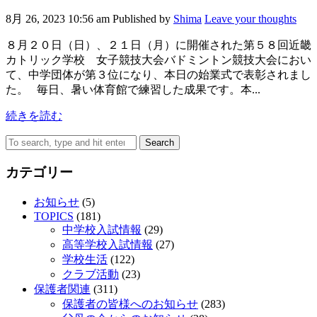
8月 26, 2023 10:56 am
Published by
Shima
Leave your thoughts
８月２０日（日）、２１日（月）に開催された第５８回近畿
カトリック学校 女子競技大会バドミントン競技大会におい
て、中学団体が第３位になり、本日の始業式で表彰されまし
た。 毎日、暑い体育館で練習した成果です。本...
続きを読む
Search
カテゴリー
お知らせ
(5)
TOPICS
(181)
中学校入試情報
(29)
高等学校入試情報
(27)
学校生活
(122)
クラブ活動
(23)
保護者関連
(311)
保護者の皆様へのお知らせ
(283)