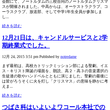
会館にて、ノートルダムの三校合同のノートルダムクリスマ
スが開催されました。中高からは、オーケストラクラブ、コ
ーラスクラブ、放送部、そして中学1年生全員が参加しま
し...
続きを読む
12月21日は、キャンドルサービスと2学
期終業式でした。
12月 24, 2015 3:51 pm
Published by
notredame
まず最初は、高校カトリックミッション部による聖劇。イエ
ス・キリスト降誕の場面を、朗読、高２・高３の音楽選択の
生徒達の歌やハンドベルとともに演じました。聖劇の最後に
は皆がろうそくに火を灯し「クリスマス」の意味を静かに考
えま...
続きを読む
つばさ科はいよいよワコール本社での