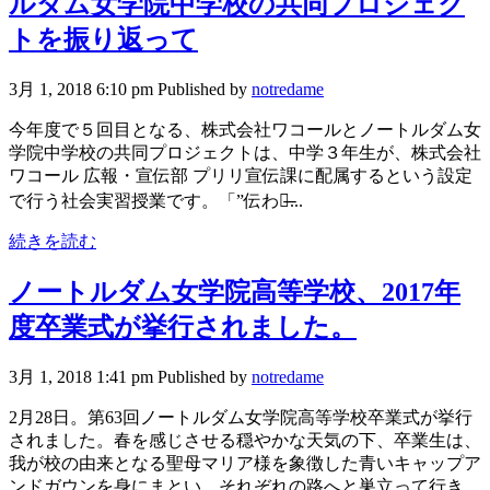
ルダム女学院中学校の共同プロジェク
トを振り返って
3月 1, 2018 6:10 pm
Published by
notredame
今年度で５回目となる、株式会社ワコールとノートルダム女
学院中学校の共同プロジェクトは、中学３年生が、株式会社
ワコール 広報・宣伝部 プリリ宣伝課に配属するという設定
で行う社会実習授業です。「”伝わる̶...
続きを読む
ノートルダム女学院高等学校、2017年
度卒業式が挙行されました。
3月 1, 2018 1:41 pm
Published by
notredame
2月28日。第63回ノートルダム女学院高等学校卒業式が挙行
されました。春を感じさせる穏やかな天気の下、卒業生は、
我が校の由来となる聖母マリア様を象徴した青いキャップア
ンドガウンを身にまとい、それぞれの路へと巣立って行き