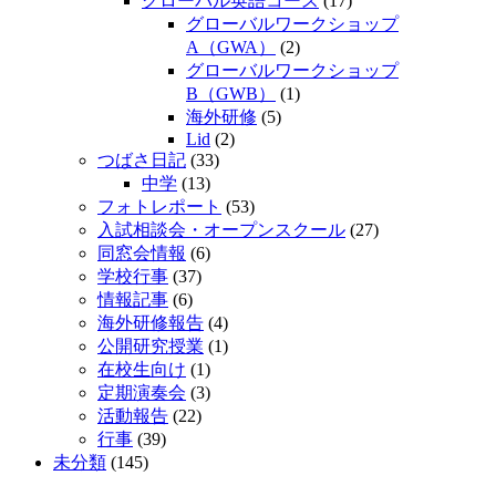
グローバル英語コース
(17)
グローバルワークショップ
A（GWA）
(2)
グローバルワークショップ
B（GWB）
(1)
海外研修
(5)
Lid
(2)
つばさ日記
(33)
中学
(13)
フォトレポート
(53)
入試相談会・オープンスクール
(27)
同窓会情報
(6)
学校行事
(37)
情報記事
(6)
海外研修報告
(4)
公開研究授業
(1)
在校生向け
(1)
定期演奏会
(3)
活動報告
(22)
行事
(39)
未分類
(145)