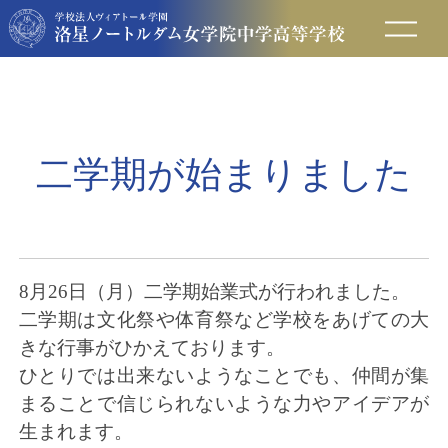
在校生の方へ
保護者の方へ
二学期が始まりました
卒業生の方へ
入試情報
8月26日（月）二学期始業式が行われました。
二学期は文化祭や体育祭など学校をあげての大
アクセス
きな行事がひかえております。
ひとりでは出来ないようなことでも、仲間が集
お問い合わせ
まることで信じられないような力やアイデアが
生まれます。
資料請求