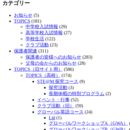
カテゴリー
お知らせ
(5)
TOPICS
(181)
中学校入試情報
(29)
高等学校入試情報
(27)
学校生活
(122)
クラブ活動
(23)
保護者関連
(311)
保護者の皆様へのお知らせ
(283)
父母の会からのお知らせ
(28)
TOPICS（旧サイト用）
(586)
TOPICS（高校）
(174)
STE@M 探究コース
(9)
探究活動
(3)
長期休暇の特別プログラム
(2)
イベント・行事
(52)
クラブ活動（旧）
(59)
グローバル英語コース
(24)
Lid
(1)
グローバルワークショップA（GWA）
グローバルワークショップB（GWB）