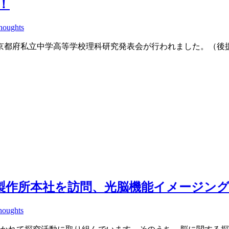
！
houghts
回京都府私立中学高等学校理科研究発表会が行われました。（後
製作所本社を訪問、光脳機能イメージン
houghts