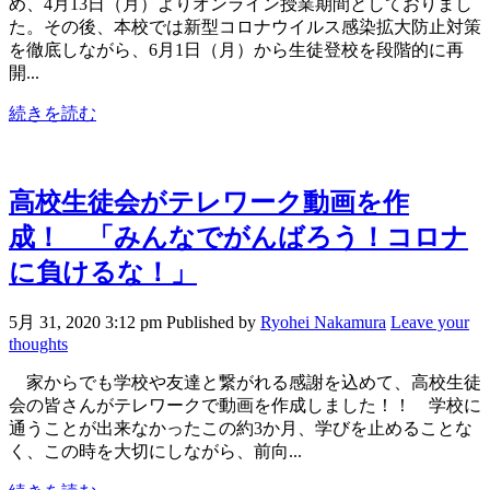
め、4月13日（月）よりオンライン授業期間としておりまし
た。その後、本校では新型コロナウイルス感染拡大防止対策
を徹底しながら、6月1日（月）から生徒登校を段階的に再
開...
続きを読む
高校生徒会がテレワーク動画を作
成！ 「みんなでがんばろう！コロナ
に負けるな！」
5月 31, 2020 3:12 pm
Published by
Ryohei Nakamura
Leave your
thoughts
家からでも学校や友達と繋がれる感謝を込めて、高校生徒
会の皆さんがテレワークで動画を作成しました！！ 学校に
通うことが出来なかったこの約3か月、学びを止めることな
く、この時を大切にしながら、前向...