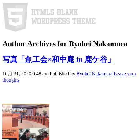
Author Archives for Ryohei Nakamura
写真「創工会×和中庵 in 鹿ケ谷」
10月 31, 2020 6:48 am
Published by
Ryohei Nakamura
Leave your
thoughts