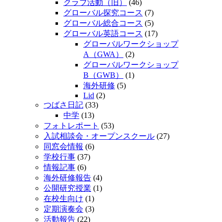
クラブ活動（旧）
(46)
グローバル探究コース
(7)
グローバル総合コース
(5)
グローバル英語コース
(17)
グローバルワークショップ
A（GWA）
(2)
グローバルワークショップ
B（GWB）
(1)
海外研修
(5)
Lid
(2)
つばさ日記
(33)
中学
(13)
フォトレポート
(53)
入試相談会・オープンスクール
(27)
同窓会情報
(6)
学校行事
(37)
情報記事
(6)
海外研修報告
(4)
公開研究授業
(1)
在校生向け
(1)
定期演奏会
(3)
活動報告
(22)