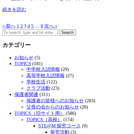
続きを読む
« 前へ
1
2
3
4
5
…
8
次へ »
Search
カテゴリー
お知らせ
(5)
TOPICS
(181)
中学校入試情報
(29)
高等学校入試情報
(27)
学校生活
(122)
クラブ活動
(23)
保護者関連
(311)
保護者の皆様へのお知らせ
(283)
父母の会からのお知らせ
(28)
TOPICS（旧サイト用）
(586)
TOPICS（高校）
(174)
STE@M 探究コース
(9)
探究活動
(3)