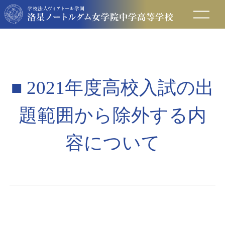
在校生の方へ
保護者の方へ
■ 2021年度高校入試の出
卒業生の方へ
題範囲から除外する内
入試情報
容について
アクセス
お問い合わせ
資料請求