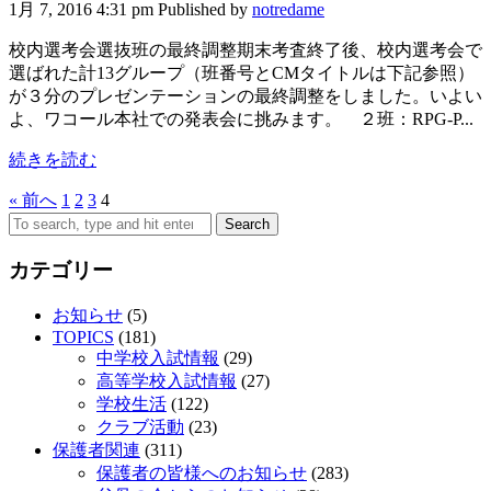
1月 7, 2016 4:31 pm
Published by
notredame
校内選考会選抜班の最終調整期末考査終了後、校内選考会で
選ばれた計13グループ（班番号とCMタイトルは下記参照）
が３分のプレゼンテーションの最終調整をしました。いよい
よ、ワコール本社での発表会に挑みます。 ２班：RPG-P...
続きを読む
« 前へ
1
2
3
4
Search
カテゴリー
お知らせ
(5)
TOPICS
(181)
中学校入試情報
(29)
高等学校入試情報
(27)
学校生活
(122)
クラブ活動
(23)
保護者関連
(311)
保護者の皆様へのお知らせ
(283)