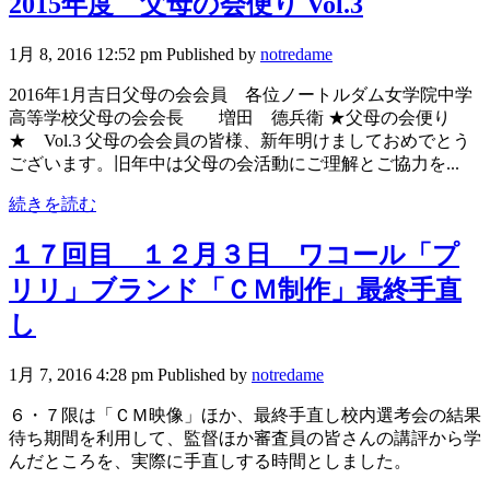
2015年度 父母の会便り Vol.3
1月 8, 2016 12:52 pm
Published by
notredame
2016年1月吉日父母の会会員 各位ノートルダム女学院中学
高等学校父母の会会長 増田 德兵衛 ★父母の会便り
★ Vol.3 父母の会会員の皆様、新年明けましておめでとう
ございます。旧年中は父母の会活動にご理解とご協力を...
続きを読む
１７回目 １２月３日 ワコール「プ
リリ」ブランド「ＣＭ制作」最終手直
し
1月 7, 2016 4:28 pm
Published by
notredame
６・７限は「ＣＭ映像」ほか、最終手直し校内選考会の結果
待ち期間を利用して、監督ほか審査員の皆さんの講評から学
んだところを、実際に手直しする時間としました。