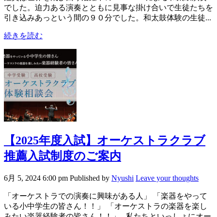
でした。迫力ある演奏とともに見事な掛け合いで生徒たちを
引き込みあっという間の９０分でした。和太鼓体験の生徒...
続きを読む
【2025年度入試】オーケストラクラブ
推薦入試制度のご案内
6月 5, 2024 6:00 pm
Published by
Nyushi
Leave your thoughts
「オーケストラでの演奏に興味がある人」 「楽器をやって
いる小中学生の皆さん！！」 「オーケストラの楽器を楽し
みたい楽器経験者の皆さん！！」 私たちといっしょにオー