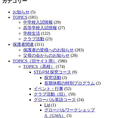
カテゴリー
お知らせ
(5)
TOPICS
(181)
中学校入試情報
(29)
高等学校入試情報
(27)
学校生活
(122)
クラブ活動
(23)
保護者関連
(311)
保護者の皆様へのお知らせ
(283)
父母の会からのお知らせ
(28)
TOPICS（旧サイト用）
(586)
TOPICS（高校）
(174)
STE@M 探究コース
(9)
探究活動
(3)
長期休暇の特別プログラム
(2)
イベント・行事
(52)
クラブ活動（旧）
(59)
グローバル英語コース
(24)
Lid
(1)
グローバルワークショップ
A（GWA）
(3)