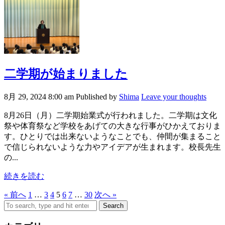
二学期が始まりました
8月 29, 2024 8:00 am
Published by
Shima
Leave your thoughts
8月26日（月）二学期始業式が行われました。二学期は文化
祭や体育祭など学校をあげての大きな行事がひかえておりま
す。ひとりでは出来ないようなことでも、仲間が集まること
で信じられないような力やアイデアが生まれます。校長先生
の...
続きを読む
« 前へ
1
…
3
4
5
6
7
…
30
次へ »
Search