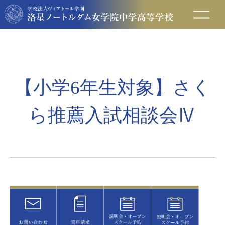
在校生の方へ
保護者の方へ
【小学6年生対象】さく
卒業生の方へ
ら推薦入試相談会Ⅳ
入試情報
アクセス
お問い合わせ
資料請求