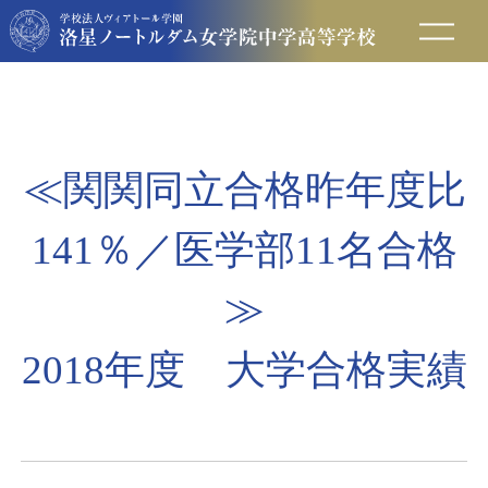
在校生の方へ
保護者の方へ
≪関関同立合格昨年度比
卒業生の方へ
141％／医学部11名合格
入試情報
≫
2018年度 大学合格実績
アクセス
お問い合わせ
資料請求