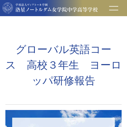
在校生の方へ
保護者の方へ
グローバル英語コー
卒業生の方へ
ス 高校３年生 ヨーロ
入試情報
ッパ研修報告
アクセス
お問い合わせ
資料請求