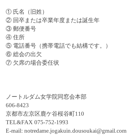
① 氏名（旧姓）
② 回卒または卒業年度または誕生年
③ 郵便番号
④ 住所
⑤ 電話番号（携帯電話でも結構です。）
⑥ 総会の出欠
⑦ 欠席の場合委任状
ノートルダム女学院同窓会本部
606-8423
京都市左京区鹿ケ谷桜谷町110
TEL&FAX 075-752-1993
E-mail:
notredame.jogakuin.dousoukai@gmail.com