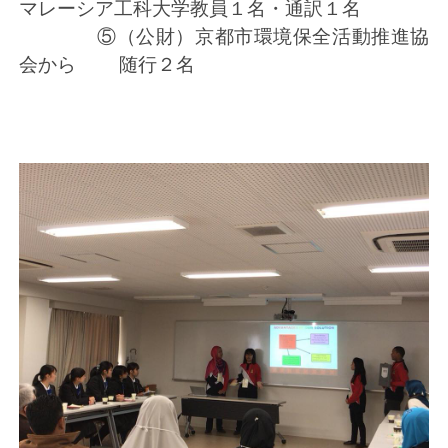
マレーシア工科大学教員１名・通訳１名
⑤（公財）京都市環境保全活動推進協
会から 随行２名