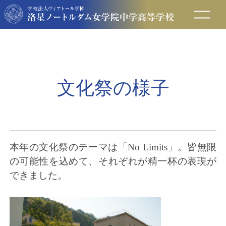
在校生の方へ
保護者の方へ
文化祭の様子
卒業生の方へ
入試情報
本年の文化祭のテーマは「No Limits」。皆無限
の可能性を込めて、それぞれが精一杯の表現が
アクセス
できました。
お問い合わせ
資料請求