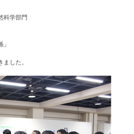
然科学部門
係」
きました。