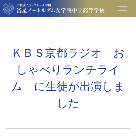
在校生の方へ
保護者の方へ
ＫＢＳ京都ラジオ「お
卒業生の方へ
しゃべりランチライ
入試情報
ム」に生徒が出演しま
した
アクセス
お問い合わせ
資料請求