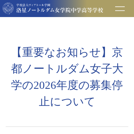
在校生の方へ
保護者の方へ
【重要なお知らせ】京
卒業生の方へ
都ノートルダム女子大
入試情報
学の2026年度の募集停
止について
アクセス
お問い合わせ
資料請求