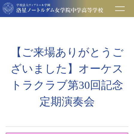
在校生の方へ
保護者の方へ
【ご来場ありがとうご
卒業生の方へ
ざいました】オーケス
入試情報
トラクラブ第30回記念
定期演奏会
アクセス
お問い合わせ
資料請求