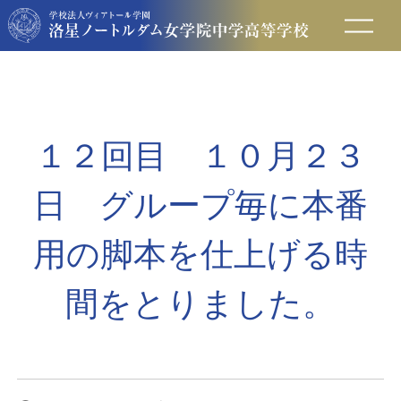
在校生の方へ
保護者の方へ
１２回目 １０月２３
卒業生の方へ
日 グループ毎に本番
入試情報
用の脚本を仕上げる時
間をとりました。
アクセス
お問い合わせ
資料請求