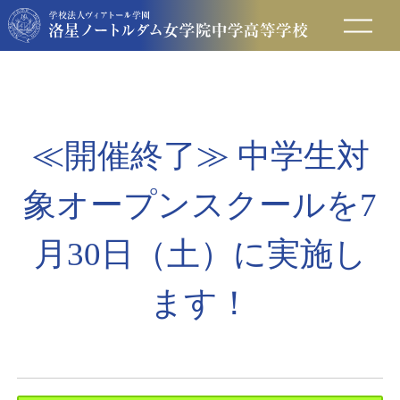
在校生の方へ
保護者の方へ
≪開催終了≫ 中学生対
卒業生の方へ
象オープンスクールを7
入試情報
月30日（土）に実施し
ます！
アクセス
お問い合わせ
資料請求