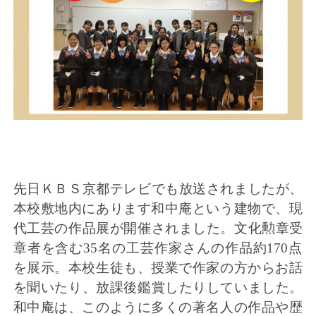
先日ＫＢＳ京都テレビでも放送されましたが、
本校敷地内にあり
ます和中庵と
いう建物で、現
代工芸の作品展が開催されました。文化勲章受
章
者を含む35名
の工芸作家さんの作品約170点
を展示。本校生徒も
、授業で作家の
方からお話
を聞いたり、放課後鑑賞したりしていました。
和中庵は、
このように多
くの著名人の作品や歴