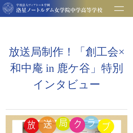
在校生の方へ
保護者の方へ
放送局制作！「創工会×
卒業生の方へ
和中庵 in 鹿ケ谷」特別
入試情報
インタビュー
アクセス
お問い合わせ
資料請求