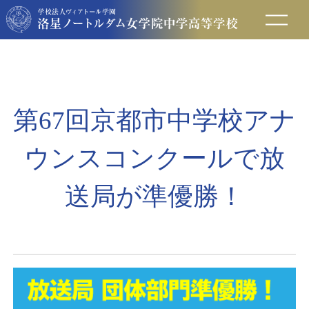
在校生の方へ
保護者の方へ
第67回京都市中学校アナ
卒業生の方へ
ウンスコンクールで放
入試情報
送局が準優勝！
アクセス
お問い合わせ
資料請求